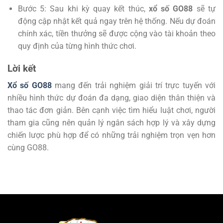
Bước 5: Sau khi kỳ quay kết thúc,
xổ số GO88
sẽ tự
động cập nhật kết quả ngay trên hệ thống. Nếu dự đoán
chính xác, tiền thưởng sẽ được cộng vào tài khoản theo
quy định của từng hình thức chơi.
Lời kết
Xổ số GO88
mang đến trải nghiệm giải trí trực tuyến với
nhiều hình thức dự đoán đa dạng, giao diện thân thiện và
thao tác đơn giản. Bên cạnh việc tìm hiểu luật chơi, người
tham gia cũng nên quản lý ngân sách hợp lý và xây dựng
chiến lược phù hợp để có những trải nghiệm trọn vẹn hơn
cùng GO88.