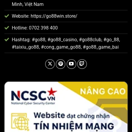
Minh, Việt Nam
Website:
https://go88win.store/
Hotline:
0702 398 400
Hashtag: #go88, #go88_casino, #go88club, #go_88,
#taixiu_go88, #cong_game_go88, #go88_game_bai