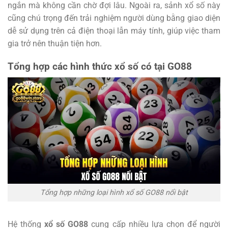
ngắn mà không cần chờ đợi lâu. Ngoài ra, sảnh xổ số này
cũng chú trọng đến trải nghiệm người dùng bằng giao diện
dễ sử dụng trên cả điện thoại lẫn máy tính, giúp việc tham
gia trở nên thuận tiện hơn.
Tổng hợp các hình thức xổ số có tại GO88
Tổng hợp những loại hình xổ số GO88 nổi bật
Hệ thống
xổ số GO88
cung cấp nhiều lựa chọn để người