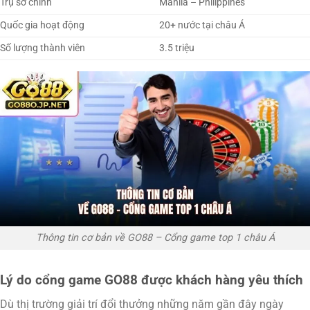
Trụ sở chính
Manila – Philippines
Quốc gia hoạt động
20+ nước tại châu Á
Số lượng thành viên
3.5 triệu
Thông tin cơ bản về GO88 – Cổng game top 1 châu Á
Lý do cổng game GO88 được khách hàng yêu thích
Dù thị trường giải trí đổi thưởng những năm gần đây ngày