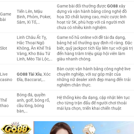
Game bài đổi thưởng được
GO88
xây
Tiến Lên, Mậu
dựng và vận hành bằng công nghệ đồ
Game
Binh, Phỏm, Poker,
họa 3D chất lượng cao, mức cược linh
bài
Sâm, Xì Tố,…
hoạt từ 5K, phù hợp với cả người mới
chưa có nhiều kinh nghiệm.
Linh Châu Ất Tỵ,
Game nổ hũ online với đề tài đa dạng,
Hắc Thoại Ngộ
bảng hệ số thưởng quy định rõ ràng. Đặc
Slot
Không, Ăn Khế Trả
biệt, quỹ jackpot tích lũy liên tục với giá trị
Vàng, Kho Báu Tứ
đến hàng trăm triệu giúp hội viên làm
Linh, Mèo Tài Lộc,…
giàu nhanh chóng.
Bàn cược vận hành bằng công nghệ live
Live
GO88 Tài Xỉu
, Xóc
chuyên nghiệp, với sự góp mặt của
casino
Đĩa, Baccarat,…
những nữ dealer xinh đẹp mang đến trải
nghiệm chân thực.
Bóng đá, quyền
Hệ thống kèo đa dạng, cập nhật liên tục
Thể
anh, golf, bóng rổ,
cho từng trận đấu để người chơi thoải
thao
cầu lông, bóng
mái lựa chọn, triển khai chiến thuật
bàn,…