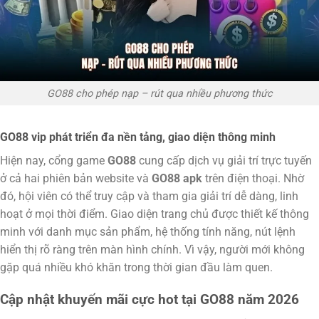
GO88 cho phép nạp – rút qua nhiều phương thức
GO88 vip phát triển đa nền tảng, giao diện thông minh
Hiện nay, cổng game
GO88
cung cấp dịch vụ giải trí trực tuyến
ở cả hai phiên bản website và
GO88 apk
trên điện thoại
. Nhờ
đó, hội viên có thể truy cập và tham gia giải trí dễ dàng, linh
hoạt ở mọi thời điểm. Giao diện trang chủ được thiết kế thông
minh với danh mục sản phẩm, hệ thống tính năng, nút lệnh
hiển thị rõ ràng trên màn hình chính. Vì vậy, người mới không
gặp quá nhiều khó khăn trong thời gian đầu làm quen.
Cập nhật khuyến mãi cực hot tại GO88 năm 2026