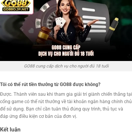
GO88 cung cấp dịch vụ cho người đủ 18 tuổi
Tôi có thể rút tiền thưởng từ GO88 được không?
Được. Thành viên sau khi tham gia giải trí giành chiến thắng tại
cổng game có thể rút thưởng về tài khoản ngân hàng chính chủ
để sử dụng. Bạn chỉ cần tuân thủ đúng quy trình, thủ tục và
đáp ứng điều kiện cơ bản của đơn vị.
Kết luận