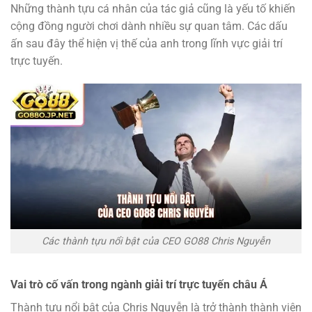
Những thành tựu cá nhân của tác giả cũng là yếu tố khiến
cộng đồng người chơi dành nhiều sự quan tâm. Các dấu
ấn sau đây thể hiện vị thế của anh trong lĩnh vực giải trí
trực tuyến.
Các thành tựu nổi bật của CEO GO88 Chris Nguyễn
Vai trò cố vấn trong ngành giải trí trực tuyến châu Á
Thành tựu nổi bật của Chris Nguyễn là trở thành thành viên