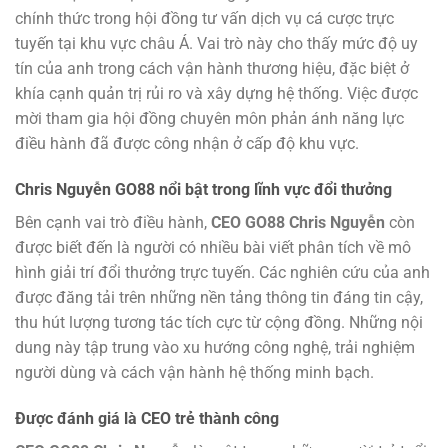
chính thức trong hội đồng tư vấn dịch vụ cá cược trực
tuyến tại khu vực châu Á. Vai trò này cho thấy mức độ uy
tín của anh trong cách vận hành thương hiệu, đặc biệt ở
khía cạnh quản trị rủi ro và xây dựng hệ thống. Việc được
mời tham gia hội đồng chuyên môn phản ánh năng lực
điều hành đã được công nhận ở cấp độ khu vực.
Chris Nguyễn GO88 nổi bật trong lĩnh vực đổi thưởng
Bên cạnh vai trò điều hành,
CEO GO88 Chris Nguyễn
còn
được biết đến là người có nhiều bài viết phân tích về mô
hình giải trí đổi thưởng trực tuyến. Các nghiên cứu của anh
được đăng tải trên những nền tảng thông tin đáng tin cậy,
thu hút lượng tương tác tích cực từ cộng đồng. Những nội
dung này tập trung vào xu hướng công nghệ, trải nghiệm
người dùng và cách vận hành hệ thống minh bạch.
Được đánh giá là CEO trẻ thành công