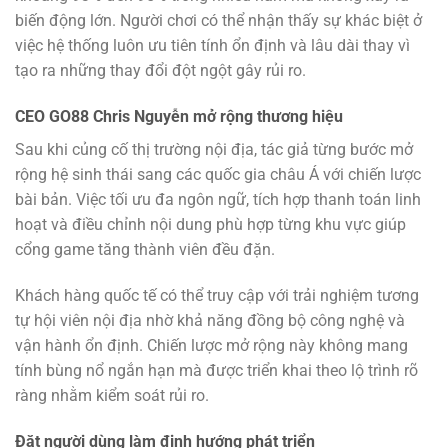
biến động lớn. Người chơi có thể nhận thấy sự khác biệt ở
việc hệ thống luôn ưu tiên tính ổn định và lâu dài thay vì
tạo ra những thay đổi đột ngột gây rủi ro.
CEO GO88 Chris Nguyễn mở rộng thương hiệu
Sau khi củng cố thị trường nội địa, tác giả từng bước mở
rộng hệ sinh thái sang các quốc gia châu Á với chiến lược
bài bản. Việc tối ưu đa ngôn ngữ, tích hợp thanh toán linh
hoạt và điều chỉnh nội dung phù hợp từng khu vực giúp
cổng game tăng thành viên đều đặn.
Khách hàng quốc tế có thể truy cập với trải nghiệm tương
tự hội viên nội địa nhờ khả năng đồng bộ công nghệ và
vận hành ổn định. Chiến lược mở rộng này không mang
tính bùng nổ ngắn hạn mà được triển khai theo lộ trình rõ
ràng nhằm kiểm soát rủi ro.
Đặt người dùng làm định hướng phát triển