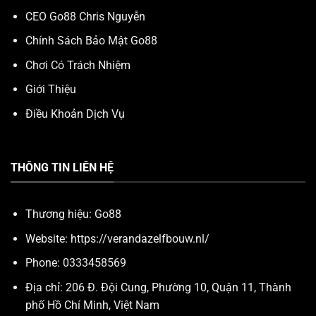
CEO Go88 Chris Nguyễn
Chính Sách Bảo Mật Go88
Chơi Có Trách Nhiệm
Giới Thiệu
Điều Khoản Dịch Vụ
THÔNG TIN LIÊN HỆ
Thương hiệu: Go88
Website:
https://verandazelfbouw.nl/
Phone:
0333458569
Địa chỉ: 206 Đ. Đội Cung, Phường 10, Quận 11, Thành
phố Hồ Chí Minh, Việt Nam