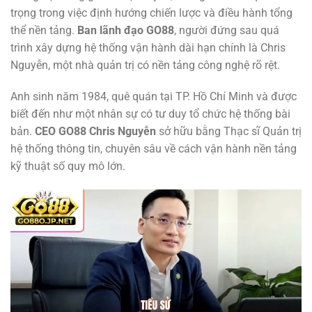
trọng trong việc định hướng chiến lược và điều hành tổng
thể nền tảng.
Ban lãnh đạo GO88
, người đứng sau quá
trình xây dựng hệ thống vận hành dài hạn chính là Chris
Nguyễn, một nhà quản trị có nền tảng công nghệ rõ rệt.
Anh sinh năm 1984, quê quán tại TP. Hồ Chí Minh và được
biết đến như một nhân sự có tư duy tổ chức hệ thống bài
bản.
CEO GO88 Chris Nguyễn
sở hữu bằng Thạc sĩ Quản trị
hệ thống thông tin, chuyên sâu về cách vận hành nền tảng
kỹ thuật số quy mô lớn.