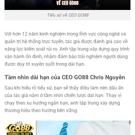
Tiểu sử về CEO GO88
Với hơn 12 năm kinh nghiệm trong lĩnh vực công nghệ và
quản trị hệ thống trực tuyến, tác giả được đánh giá cao về
năng lực kiểm soát rủi ro. Anh tập trung xây dựng quy trình
vận hành ổn định, nhằm đảm bảo trải nghiệm người dùng
được duy trì xuyên suốt trong dài hạn.
Tầm nhìn dài hạn của CEO GO88 Chris Nguyễn
Sau khi hiểu rõ tiểu sử, bạn sẽ thấy điều làm nên dấu ấn
của tác giả nằm ở tầm nhìn chiến lược dài hạn. Thay vì
chạy theo xu hướng ngắn hạn, anh tập trung xây dựng
thương hiệu theo hướng bền vững.